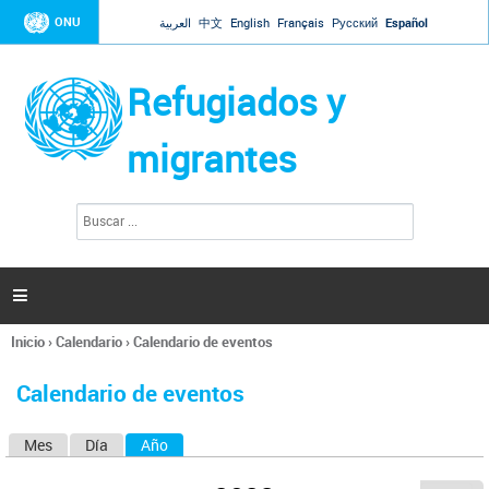
Jump to navigation
ONU
العربية
中文
English
Français
Русский
Español
Refugiados y
migrantes
B
F
u
o
s
r
c
a
m
r

u
l
Inicio
›
Calendario
›
Calendario de eventos
a
Se
r
encuentra
i
Calendario de eventos
usted
o
aquí
d
Mes
Día
Año
(solapa activa)
S
e
b
o