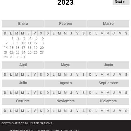
ú
2023
Next »
l
s
a
q
p
u
e
a
Enero
Febrero
Marzo
d
s
a
D
L
M
M
J
V
S
D
L
M
M
J
V
S
D
L
M
M
J
V
S
p
1
2
3
4
5
6
7
8
9
10
11
12
13
r
14
15
16
17
18
19
20
i
21
22
23
24
25
26
27
28
29
30
31
n
Abril
Mayo
Junio
c
i
D
L
M
M
J
V
S
D
L
M
M
J
V
S
D
L
M
M
J
V
S
p
Julio
Agosto
Septiembre
a
D
L
M
M
J
V
S
D
L
M
M
J
V
S
D
L
M
M
J
V
S
l
e
Octubre
Noviembre
Diciembre
s
D
L
M
M
J
V
S
D
L
M
M
J
V
S
D
L
M
M
J
V
S
COPYRIGHT © 2026 UNITED NATIONS