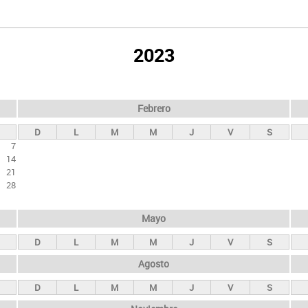
2023
Febrero
D
L
M
M
J
V
S
7
14
21
28
Mayo
D
L
M
M
J
V
S
Agosto
D
L
M
M
J
V
S