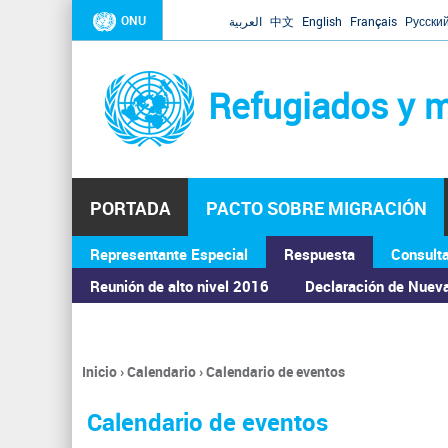
ONU
العربية
中文
English
Français
Русски
Refugiados y m
PORTADA
PACTO SOBRE MIGRACIÓN
Representante Especial
Respuesta
Consult
ASAMBLEA GENERAL
Reunión de alto nivel 2016
Declaración de Nuev
Inicio
›
Calendario
›
Calendario de eventos
Se
encuentra
Calendario de eventos
usted