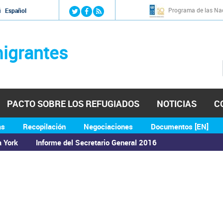
Jump to navigation
Programa de las Nac
й
Español
igrantes
PACTO SOBRE LOS REFUGIADOS
NOTICIAS
C
as
Recopilación
Negociaciones
Documentos [EN]
a York
Informe del Secretario General 2016