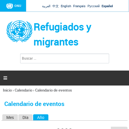
Jump to navigation
ONU
العربية
中文
English
Français
Русский
Español
Refugiados y
migrantes
B
F
u
o
s
r
c
a
m
r

u
l
Inicio
›
Calendario
›
Calendario de eventos
a
Se
r
encuentra
i
Calendario de eventos
usted
o
aquí
d
Mes
Día
Año
(solapa activa)
S
e
b
o