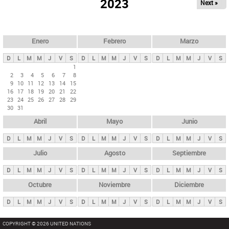
ú
2023
Next »
l
s
a
q
p
u
e
a
Enero
Febrero
Marzo
d
s
a
D
L
M
M
J
V
S
D
L
M
M
J
V
S
D
L
M
M
J
V
S
p
1
2
3
4
5
6
7
8
r
9
10
11
12
13
14
15
i
16
17
18
19
20
21
22
23
24
25
26
27
28
29
n
30
31
c
Abril
Mayo
Junio
i
p
D
L
M
M
J
V
S
D
L
M
M
J
V
S
D
L
M
M
J
V
S
a
Julio
Agosto
Septiembre
l
D
L
M
M
J
V
S
D
L
M
M
J
V
S
D
L
M
M
J
V
S
e
Octubre
Noviembre
Diciembre
s
D
L
M
M
J
V
S
D
L
M
M
J
V
S
D
L
M
M
J
V
S
COPYRIGHT © 2026 UNITED NATIONS