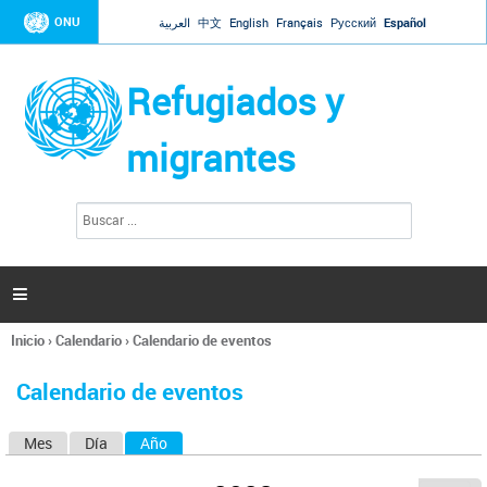
Jump to navigation
ONU
العربية
中文
English
Français
Русский
Español
Refugiados y
migrantes
B
F
u
o
s
r
c
a
m
r

u
l
Inicio
›
Calendario
›
Calendario de eventos
a
Se
r
encuentra
i
Calendario de eventos
usted
o
aquí
d
Mes
Día
Año
(solapa activa)
S
e
b
o