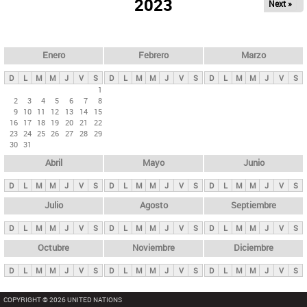
ú
2023
Next »
l
s
a
q
p
u
e
a
Enero
Febrero
Marzo
d
s
a
D
L
M
M
J
V
S
D
L
M
M
J
V
S
D
L
M
M
J
V
S
p
1
2
3
4
5
6
7
8
r
9
10
11
12
13
14
15
i
16
17
18
19
20
21
22
23
24
25
26
27
28
29
n
30
31
c
Abril
Mayo
Junio
i
p
D
L
M
M
J
V
S
D
L
M
M
J
V
S
D
L
M
M
J
V
S
a
Julio
Agosto
Septiembre
l
D
L
M
M
J
V
S
D
L
M
M
J
V
S
D
L
M
M
J
V
S
e
Octubre
Noviembre
Diciembre
s
D
L
M
M
J
V
S
D
L
M
M
J
V
S
D
L
M
M
J
V
S
COPYRIGHT © 2026 UNITED NATIONS