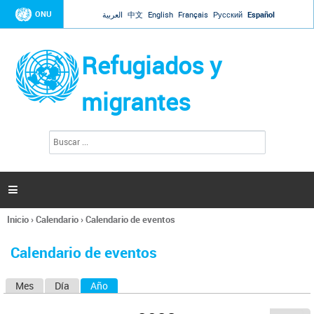
Jump to navigation
ONU
العربية
中文
English
Français
Русский
Español
Refugiados y
migrantes
B
F
u
o
s
r
c
a
m
r

u
l
Inicio
›
Calendario
›
Calendario de eventos
a
Se
r
encuentra
i
Calendario de eventos
usted
o
aquí
d
Mes
Día
Año
(solapa activa)
S
e
b
o