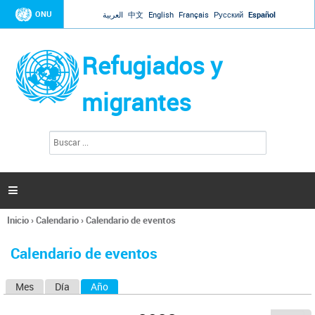
Jump to navigation
ONU
العربية
中文
English
Français
Русский
Español
Refugiados y
migrantes
B
F
u
o
s
r
c
a
m
r

u
l
Inicio
›
Calendario
›
Calendario de eventos
a
Se
r
encuentra
i
Calendario de eventos
usted
o
aquí
d
Mes
Día
Año
(solapa activa)
S
e
b
o