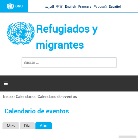
Jump to navigation
ONU
العربية
中文
English
Français
Русский
Español
Refugiados y
migrantes
B
F
u
o
s
r
c
a
m
r

u
l
Inicio
›
Calendario
›
Calendario de eventos
a
Se
r
encuentra
i
Calendario de eventos
usted
o
aquí
d
Mes
Día
Año
(solapa activa)
S
e
b
o