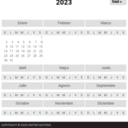
ú
2023
Next »
l
s
a
q
p
u
e
a
Enero
Febrero
Marzo
d
s
a
D
L
M
M
J
V
S
D
L
M
M
J
V
S
D
L
M
M
J
V
S
p
1
2
3
4
5
6
7
8
r
9
10
11
12
13
14
15
i
16
17
18
19
20
21
22
23
24
25
26
27
28
29
n
30
31
c
Abril
Mayo
Junio
i
p
D
L
M
M
J
V
S
D
L
M
M
J
V
S
D
L
M
M
J
V
S
a
Julio
Agosto
Septiembre
l
D
L
M
M
J
V
S
D
L
M
M
J
V
S
D
L
M
M
J
V
S
e
Octubre
Noviembre
Diciembre
s
D
L
M
M
J
V
S
D
L
M
M
J
V
S
D
L
M
M
J
V
S
COPYRIGHT © 2026 UNITED NATIONS