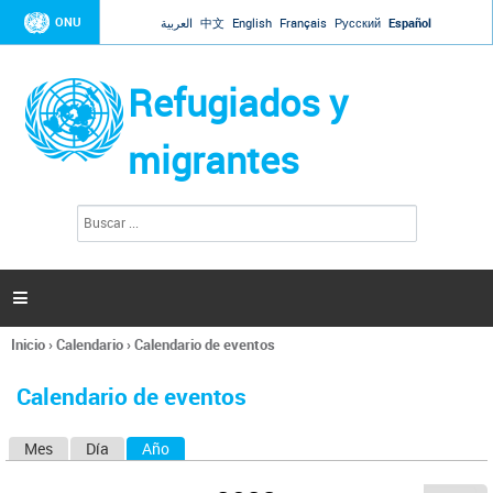
Jump to navigation
ONU
العربية
中文
English
Français
Русский
Español
Refugiados y
migrantes
B
F
u
o
s
r
c
a
m
r

u
l
Inicio
›
Calendario
›
Calendario de eventos
a
Se
r
encuentra
i
Calendario de eventos
usted
o
aquí
d
Mes
Día
Año
(solapa activa)
S
e
b
o