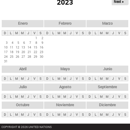
ú
2023
Next »
l
s
a
q
p
u
e
a
Enero
Febrero
Marzo
d
s
a
D
L
M
M
J
V
S
D
L
M
M
J
V
S
D
L
M
M
J
V
S
p
1
2
3
4
5
6
7
8
9
r
10
11
12
13
14
15
16
i
17
18
19
20
21
22
23
24
25
26
27
28
29
30
n
31
c
Abril
Mayo
Junio
i
p
D
L
M
M
J
V
S
D
L
M
M
J
V
S
D
L
M
M
J
V
S
a
Julio
Agosto
Septiembre
l
D
L
M
M
J
V
S
D
L
M
M
J
V
S
D
L
M
M
J
V
S
e
Octubre
Noviembre
Diciembre
s
D
L
M
M
J
V
S
D
L
M
M
J
V
S
D
L
M
M
J
V
S
COPYRIGHT © 2026 UNITED NATIONS