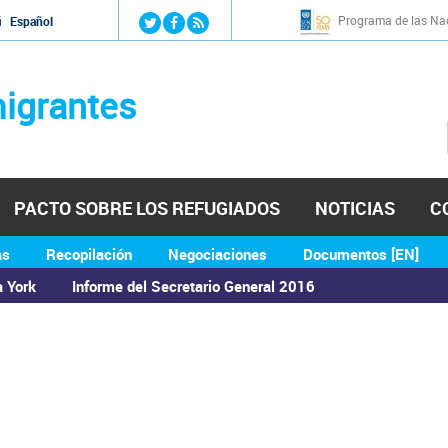
Jump to navigation
Programa de las Nac
й
Español
igrantes
PACTO SOBRE LOS REFUGIADOS
NOTICIAS
C
as
Recopilación
Negociaciones
Documentos [EN]
a York
Informe del Secretario General 2016