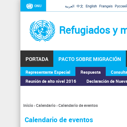
ONU
العربية
中文
English
Français
Русски
Refugiados y m
PORTADA
PACTO SOBRE MIGRACIÓN
Representante Especial
Respuesta
Consult
ASAMBLEA GENERAL
Reunión de alto nivel 2016
Declaración de Nuev
Inicio
›
Calendario
›
Calendario de eventos
Se
encuentra
Calendario de eventos
usted