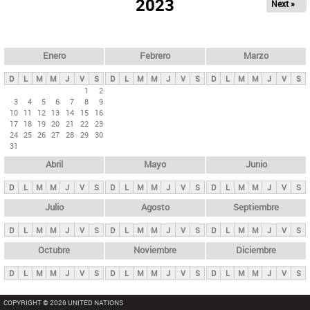
ú
2023
Next »
l
s
a
q
p
u
e
a
Enero
Febrero
Marzo
d
s
a
D
L
M
M
J
V
S
D
L
M
M
J
V
S
D
L
M
M
J
V
S
p
1
2
3
4
5
6
7
8
9
r
10
11
12
13
14
15
16
i
17
18
19
20
21
22
23
24
25
26
27
28
29
30
n
31
c
Abril
Mayo
Junio
i
p
D
L
M
M
J
V
S
D
L
M
M
J
V
S
D
L
M
M
J
V
S
a
Julio
Agosto
Septiembre
l
D
L
M
M
J
V
S
D
L
M
M
J
V
S
D
L
M
M
J
V
S
e
Octubre
Noviembre
Diciembre
s
D
L
M
M
J
V
S
D
L
M
M
J
V
S
D
L
M
M
J
V
S
COPYRIGHT © 2026 UNITED NATIONS