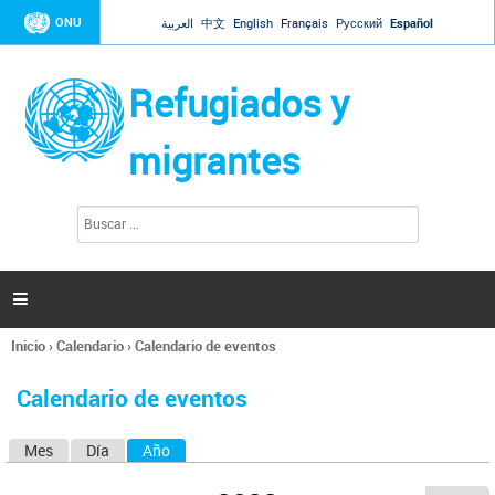
Jump to navigation
ONU
العربية
中文
English
Français
Русский
Español
Refugiados y
migrantes
B
F
u
o
s
r
c
a
m
r

u
l
Inicio
›
Calendario
›
Calendario de eventos
a
Se
r
encuentra
i
Calendario de eventos
usted
o
aquí
d
Mes
Día
Año
(solapa activa)
S
e
b
o