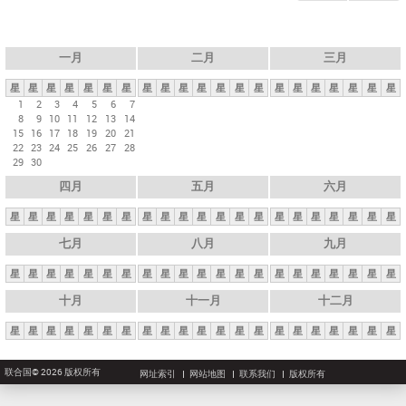
一月
二月
三月
星
星
星
星
星
星
星
星
星
星
星
星
星
星
星
星
星
星
星
星
星
1
2
3
4
5
6
7
8
9
10
11
12
13
14
15
16
17
18
19
20
21
22
23
24
25
26
27
28
29
30
四月
五月
六月
星
星
星
星
星
星
星
星
星
星
星
星
星
星
星
星
星
星
星
星
星
七月
八月
九月
星
星
星
星
星
星
星
星
星
星
星
星
星
星
星
星
星
星
星
星
星
十月
十一月
十二月
星
星
星
星
星
星
星
星
星
星
星
星
星
星
星
星
星
星
星
星
星
联合国© 2026 版权所有
网址索引
网站地图
联系我们
版权所有