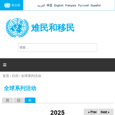
Jump to navigation
联合国
العربية
中文
English
Français
Русский
Español
难民和移民
搜
搜
索
索
表
单

首页
›
日历
›
全球系列活动
你
在
全球系列活动
这
里
月
日
年
（活动标签）
主
标
2025
« Prev
Next »
签