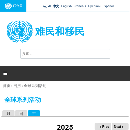
Jump to navigation
联合国
العربية
中文
English
Français
Русский
Español
难民和移民
搜
搜
索
索
表
单

首页
›
日历
›
全球系列活动
你
在
全球系列活动
这
里
月
日
年
（活动标签）
主
标
2025
« Prev
Next »
签