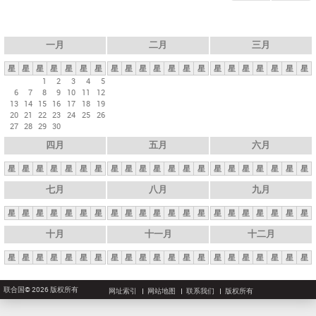
一月
二月
三月
星
星
星
星
星
星
星
星
星
星
星
星
星
星
星
星
星
星
星
星
星
1
2
3
4
5
6
7
8
9
10
11
12
13
14
15
16
17
18
19
20
21
22
23
24
25
26
27
28
29
30
四月
五月
六月
星
星
星
星
星
星
星
星
星
星
星
星
星
星
星
星
星
星
星
星
星
七月
八月
九月
星
星
星
星
星
星
星
星
星
星
星
星
星
星
星
星
星
星
星
星
星
十月
十一月
十二月
星
星
星
星
星
星
星
星
星
星
星
星
星
星
星
星
星
星
星
星
星
联合国© 2026 版权所有
网址索引
网站地图
联系我们
版权所有