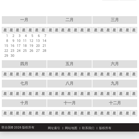
一月
二月
三月
星
星
星
星
星
星
星
星
星
星
星
星
星
星
星
星
星
星
星
星
星
1
2
3
4
5
6
7
8
9
10
11
12
13
14
15
16
17
18
19
20
21
22
23
24
25
26
27
28
29
30
四月
五月
六月
星
星
星
星
星
星
星
星
星
星
星
星
星
星
星
星
星
星
星
星
星
七月
八月
九月
星
星
星
星
星
星
星
星
星
星
星
星
星
星
星
星
星
星
星
星
星
十月
十一月
十二月
星
星
星
星
星
星
星
星
星
星
星
星
星
星
星
星
星
星
星
星
星
联合国© 2026 版权所有
网址索引
网站地图
联系我们
版权所有