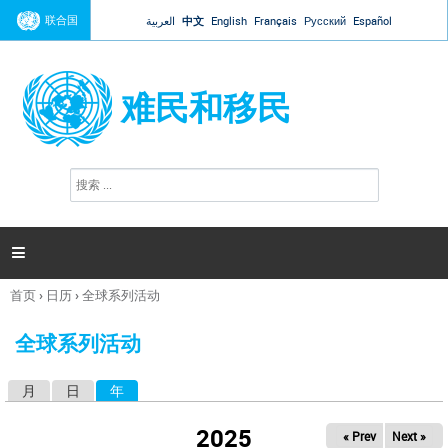
Jump to navigation
联合国
العربية
中文
English
Français
Русский
Español
难民和移民
搜
搜
索
索
表
单

首页
›
日历
›
全球系列活动
你
在
全球系列活动
这
里
月
日
年
（活动标签）
主
标
2025
« Prev
Next »
签