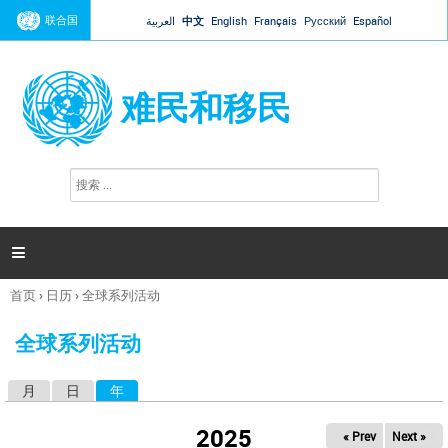
Jump to navigation
联合国
العربية
中文
English
Français
Русский
Español
难民和移民
搜
搜
索
索
表
单

首页
›
日历
›
全球系列活动
你
在
全球系列活动
这
里
月
日
年
（活动标签）
主
标
2025
« Prev
Next »
签