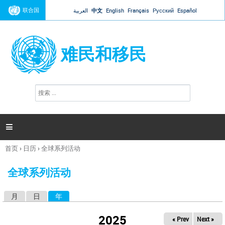
Jump to navigation
联合国
العربية
中文
English
Français
Русский
Español
难民和移民
搜
搜
索
索
表
单

首页
›
日历
›
全球系列活动
你
在
全球系列活动
这
里
月
日
年
（活动标签）
主
标
2025
« Prev
Next »
签