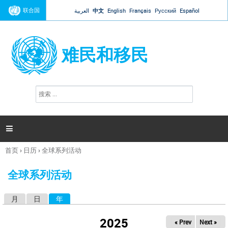
Jump to navigation
联合国
العربية
中文
English
Français
Русский
Español
难民和移民
搜
搜
索
索
表
单

首页
›
日历
›
全球系列活动
你
在
全球系列活动
这
里
月
日
年
（活动标签）
主
标
2025
« Prev
Next »
签