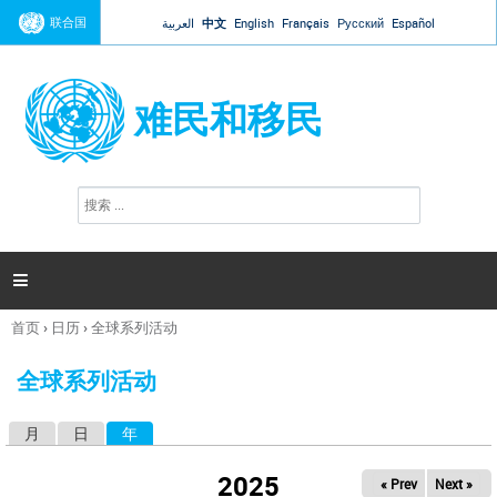
Jump to navigation
联合国
العربية
中文
English
Français
Русский
Español
难民和移民
搜
搜
索
索
表
单

首页
›
日历
›
全球系列活动
你
在
全球系列活动
这
里
月
日
年
（活动标签）
主
标
2025
« Prev
Next »
签