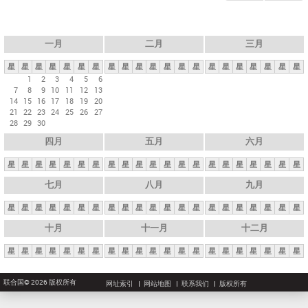
一月
二月
三月
星
星
星
星
星
星
星
星
星
星
星
星
星
星
星
星
星
星
星
星
星
1
2
3
4
5
6
7
8
9
10
11
12
13
14
15
16
17
18
19
20
21
22
23
24
25
26
27
28
29
30
四月
五月
六月
星
星
星
星
星
星
星
星
星
星
星
星
星
星
星
星
星
星
星
星
星
七月
八月
九月
星
星
星
星
星
星
星
星
星
星
星
星
星
星
星
星
星
星
星
星
星
十月
十一月
十二月
星
星
星
星
星
星
星
星
星
星
星
星
星
星
星
星
星
星
星
星
星
联合国© 2026 版权所有
网址索引
网站地图
联系我们
版权所有