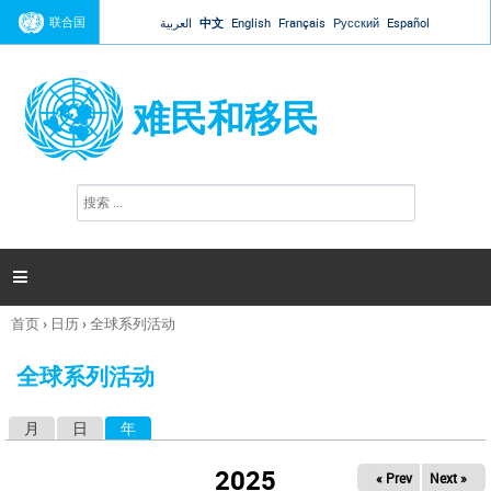
Jump to navigation
联合国
العربية
中文
English
Français
Русский
Español
难民和移民
搜
搜
索
索
表
单

首页
›
日历
›
全球系列活动
你
在
全球系列活动
这
里
月
日
年
（活动标签）
主
标
2025
« Prev
Next »
签