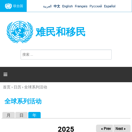
Jump to navigation
联合国
العربية
中文
English
Français
Русский
Español
难民和移民
搜
搜
索
索
表
单

首页
›
日历
›
全球系列活动
你
在
全球系列活动
这
里
月
日
年
（活动标签）
主
标
2025
« Prev
Next »
签