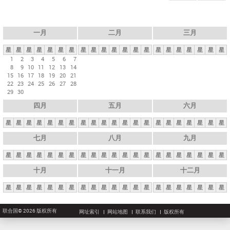
一月
二月
三月
星
星
星
星
星
星
星
星
星
星
星
星
星
星
星
星
星
星
星
星
星
1
2
3
4
5
6
7
8
9
10
11
12
13
14
15
16
17
18
19
20
21
22
23
24
25
26
27
28
29
30
四月
五月
六月
星
星
星
星
星
星
星
星
星
星
星
星
星
星
星
星
星
星
星
星
星
七月
八月
九月
星
星
星
星
星
星
星
星
星
星
星
星
星
星
星
星
星
星
星
星
星
十月
十一月
十二月
星
星
星
星
星
星
星
星
星
星
星
星
星
星
星
星
星
星
星
星
星
联合国© 2026 版权所有
网址索引
网站地图
联系我们
版权所有