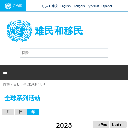
Jump to navigation
联合国
العربية
中文
English
Français
Русский
Español
难民和移民
搜
搜
索
索
表
单

首页
›
日历
›
全球系列活动
你
在
全球系列活动
这
里
月
日
年
（活动标签）
主
标
2025
« Prev
Next »
签