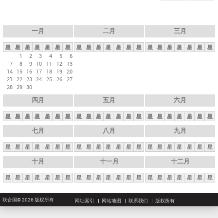
一月
二月
三月
星
星
星
星
星
星
星
星
星
星
星
星
星
星
星
星
星
星
星
星
星
1
2
3
4
5
6
7
8
9
10
11
12
13
14
15
16
17
18
19
20
21
22
23
24
25
26
27
28
29
30
四月
五月
六月
星
星
星
星
星
星
星
星
星
星
星
星
星
星
星
星
星
星
星
星
星
七月
八月
九月
星
星
星
星
星
星
星
星
星
星
星
星
星
星
星
星
星
星
星
星
星
十月
十一月
十二月
星
星
星
星
星
星
星
星
星
星
星
星
星
星
星
星
星
星
星
星
星
联合国© 2026 版权所有
网址索引
网站地图
联系我们
版权所有