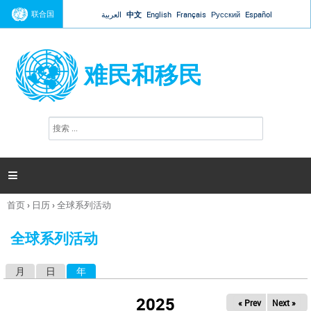
Jump to navigation
联合国
العربية
中文
English
Français
Русский
Español
难民和移民
搜
搜
索
索
表
单

首页
›
日历
›
全球系列活动
你
在
全球系列活动
这
里
月
日
年
（活动标签）
主
标
2025
« Prev
Next »
签