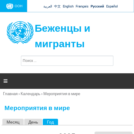
Jump to navigation
ООН
العربية
中文
English
Français
Русский
Español
Беженцы и
мигранты
П
Ф
о
о
и
р
с
к
м

а
п
Главная
›
Календарь
›
Мероприятия в мире
о
Вы
и
здесь
с
Мероприятия в мире
к
а
Месяц
День
Год
(активная вкладка)
Г
л