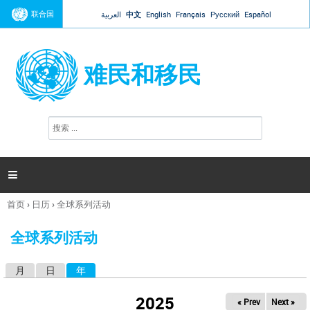
Jump to navigation
联合国
العربية
中文
English
Français
Русский
Español
难民和移民
搜
搜
索
索
表
单

首页
›
日历
›
全球系列活动
你
在
全球系列活动
这
里
月
日
年
（活动标签）
主
标
2025
« Prev
Next »
签