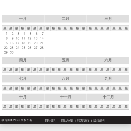
一月
二月
三月
星
星
星
星
星
星
星
星
星
星
星
星
星
星
星
星
星
星
星
星
星
1
2
3
4
5
6
7
8
9
10
11
12
13
14
15
16
17
18
19
20
21
22
23
24
25
26
27
28
29
30
四月
五月
六月
星
星
星
星
星
星
星
星
星
星
星
星
星
星
星
星
星
星
星
星
星
七月
八月
九月
星
星
星
星
星
星
星
星
星
星
星
星
星
星
星
星
星
星
星
星
星
十月
十一月
十二月
星
星
星
星
星
星
星
星
星
星
星
星
星
星
星
星
星
星
星
星
星
联合国© 2026 版权所有
网址索引
网站地图
联系我们
版权所有