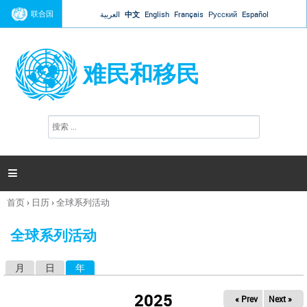
Jump to navigation
联合国
العربية
中文
English
Français
Русский
Español
难民和移民
搜
搜
索
索
表
单

首页
›
日历
›
全球系列活动
你
在
全球系列活动
这
里
月
日
年
（活动标签）
主
标
2025
« Prev
Next »
签