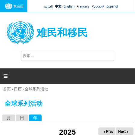
Jump to navigation
联合国
العربية
中文
English
Français
Русский
Español
难民和移民
搜
搜
索
索
表
单

首页
›
日历
›
全球系列活动
你
在
全球系列活动
这
里
月
日
年
（活动标签）
主
标
2025
« Prev
Next »
签