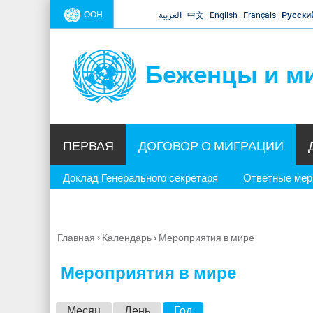
ООН
العربية
中文
English
Français
Русски
Беженцы и м
ПЕРВАЯ
ДОГОВОР О МИГРАЦИИ
Доклад Генерального секретаря
Ответные ме
Главная
›
Календарь
›
Мероприятия в мире
Вы
здесь
Мероприятия в мире
Г
Месяц
День
Год
(активная вкладка)