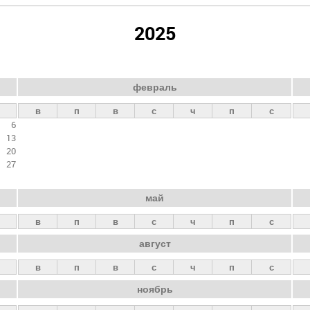
2025
февраль
в
п
в
с
ч
п
с
6
13
20
27
май
в
п
в
с
ч
п
с
август
в
п
в
с
ч
п
с
ноябрь