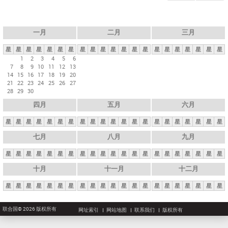
一月
二月
三月
星
星
星
星
星
星
星
星
星
星
星
星
星
星
星
星
星
星
星
星
星
1
2
3
4
5
6
7
8
9
10
11
12
13
14
15
16
17
18
19
20
21
22
23
24
25
26
27
28
29
30
四月
五月
六月
星
星
星
星
星
星
星
星
星
星
星
星
星
星
星
星
星
星
星
星
星
七月
八月
九月
星
星
星
星
星
星
星
星
星
星
星
星
星
星
星
星
星
星
星
星
星
十月
十一月
十二月
星
星
星
星
星
星
星
星
星
星
星
星
星
星
星
星
星
星
星
星
星
联合国© 2026 版权所有
网址索引
网站地图
联系我们
版权所有