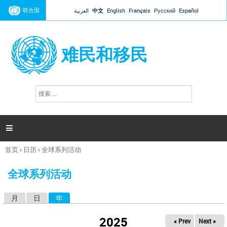
Jump to navigation
联合国
العربية
中文
English
Français
Русский
Español
难民和移民
搜
搜
索
索
表
单

首页
›
日历
›
全球系列活动
你
在
全球系列活动
这
里
月
日
年
（活动标签）
主
标
2025
« Prev
Next »
签