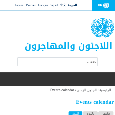
Jump to navigation
العربية
中文
English
Français
Русский
Español
UN
اللاجئون والمهاجرون
ا
ب
س
ح
ت
ث
م
ا

ر
ة
الرئيسية
›
الجدول الزمني
›
Events calendar
أنت
ا
هنا
ل
Events calendar
ب
ح
ا
بالشهر
باليوم
السنة
(علامة التبويب النشطة)
ث