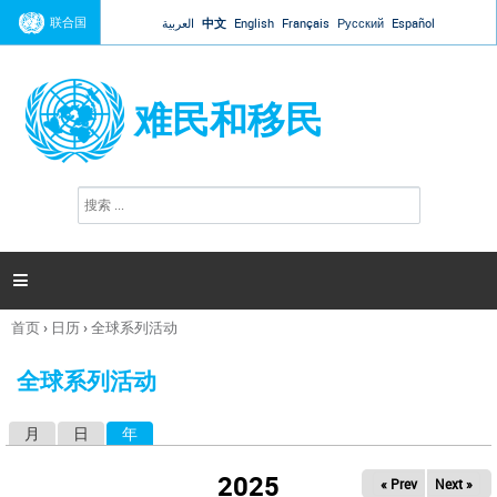
Jump to navigation
联合国
العربية
中文
English
Français
Русский
Español
难民和移民
搜
搜
索
索
表
单

首页
›
日历
›
全球系列活动
你
在
全球系列活动
这
里
月
日
年
（活动标签）
主
标
2025
« Prev
Next »
签