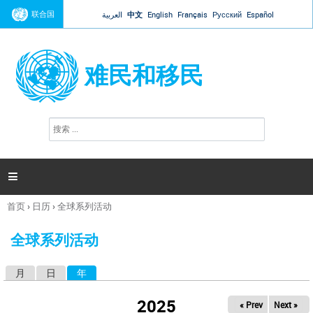
Jump to navigation
联合国
العربية
中文
English
Français
Русский
Español
难民和移民
搜
搜
索
索
表
单

首页
›
日历
›
全球系列活动
你
在
全球系列活动
这
里
月
日
年
（活动标签）
主
标
2025
« Prev
Next »
签