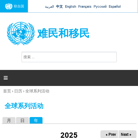
Jump to navigation
联合国
العربية
中文
English
Français
Русский
Español
难民和移民
搜
搜
索
索
表
单

首页
›
日历
›
全球系列活动
你
在
全球系列活动
这
里
月
日
年
（活动标签）
主
标
2025
« Prev
Next »
签