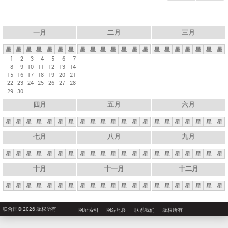
一月
二月
三月
星
星
星
星
星
星
星
星
星
星
星
星
星
星
星
星
星
星
星
星
星
1
2
3
4
5
6
7
8
9
10
11
12
13
14
15
16
17
18
19
20
21
22
23
24
25
26
27
28
29
30
四月
五月
六月
星
星
星
星
星
星
星
星
星
星
星
星
星
星
星
星
星
星
星
星
星
七月
八月
九月
星
星
星
星
星
星
星
星
星
星
星
星
星
星
星
星
星
星
星
星
星
十月
十一月
十二月
星
星
星
星
星
星
星
星
星
星
星
星
星
星
星
星
星
星
星
星
星
联合国© 2026 版权所有
网址索引
网站地图
联系我们
版权所有