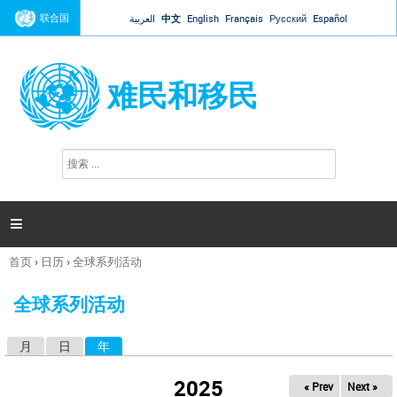
Jump to navigation
联合国
العربية
中文
English
Français
Русский
Español
难民和移民
搜
搜
索
索
表
单

首页
›
日历
›
全球系列活动
你
在
全球系列活动
这
里
月
日
年
（活动标签）
主
标
2025
« Prev
Next »
签