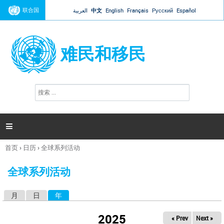
Jump to navigation
联合国
العربية
中文
English
Français
Русский
Español
难民和移民
搜
搜
索
索
表
单

首页
›
日历
›
全球系列活动
你
在
全球系列活动
这
里
月
日
年
（活动标签）
主
标
2025
« Prev
Next »
签