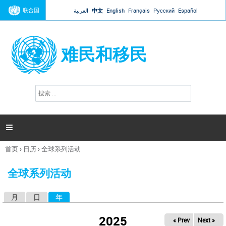
Jump to navigation
联合国
العربية
中文
English
Français
Русский
Español
难民和移民
搜
搜
索
索
表
单

首页
›
日历
›
全球系列活动
你
在
全球系列活动
这
里
月
日
年
（活动标签）
主
标
2025
« Prev
Next »
签