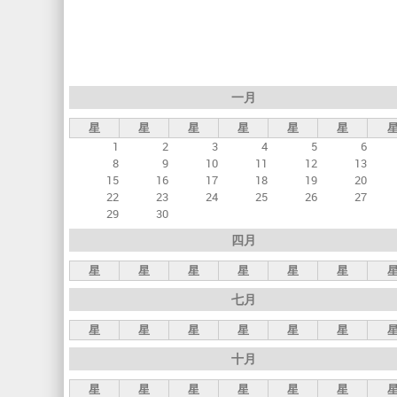
标
签
一月
星
星
星
星
星
星
1
2
3
4
5
6
8
9
10
11
12
13
15
16
17
18
19
20
22
23
24
25
26
27
29
30
四月
星
星
星
星
星
星
七月
星
星
星
星
星
星
十月
星
星
星
星
星
星