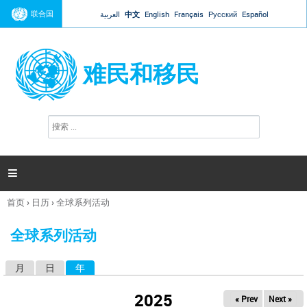
Jump to navigation
联合国
العربية
中文
English
Français
Русский
Español
难民和移民
搜
搜
索
索
表
单

首页
›
日历
›
全球系列活动
你
在
全球系列活动
这
里
月
日
年
（活动标签）
主
标
2025
« Prev
Next »
签