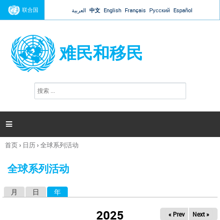
Jump to navigation
联合国
العربية
中文
English
Français
Русский
Español
难民和移民
搜
搜
索
索
表
单

首页
›
日历
›
全球系列活动
你
在
全球系列活动
这
里
月
日
年
（活动标签）
主
标
2025
« Prev
Next »
签