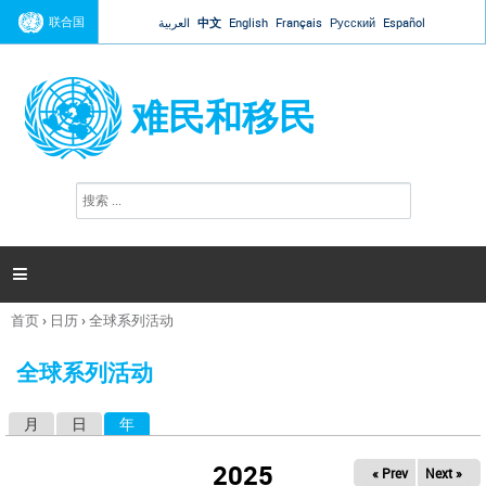
Jump to navigation
联合国
العربية
中文
English
Français
Русский
Español
难民和移民
搜
搜
索
索
表
单

首页
›
日历
›
全球系列活动
你
在
全球系列活动
这
里
月
日
年
（活动标签）
主
标
2025
« Prev
Next »
签