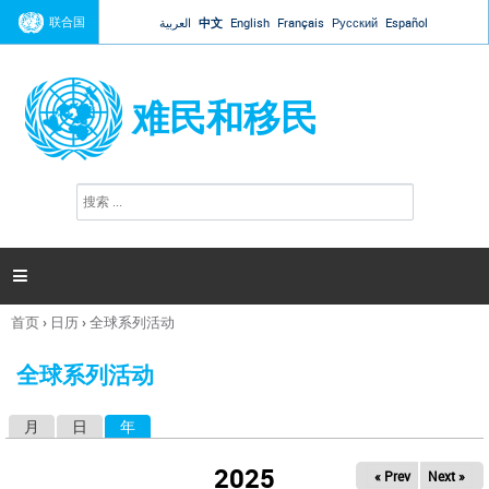
Jump to navigation
联合国
العربية
中文
English
Français
Русский
Español
难民和移民
搜
搜
索
索
表
单

首页
›
日历
›
全球系列活动
你
在
全球系列活动
这
里
月
日
年
（活动标签）
主
标
2025
« Prev
Next »
签