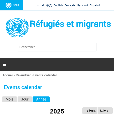
Jump to navigation
ONU
العربية
中文
English
Français
Русский
Español
Réfugiés et migrants
R
F
e
o
c
r
h
e
m
r

u
c
l
h
Accueil
›
Calendrier
›
Events calendar
a
e
Vous
r
i
êtes
r
Events calendar
ici
e
d
Mois
Jour
Année
(onglet actif)
O
e
r
n
e
2025
« Préc.
Suiv. »
g