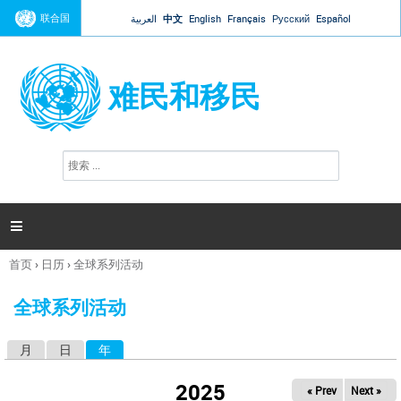
Jump to navigation
联合国
العربية
中文
English
Français
Русский
Español
难民和移民
搜
搜
索
索
表
单

首页
›
日历
›
全球系列活动
你
在
全球系列活动
这
里
月
日
年
（活动标签）
主
标
2025
« Prev
Next »
签