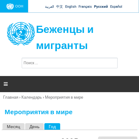
Jump to navigation
ООН
العربية
中文
English
Français
Русский
Español
Беженцы и
мигранты
П
Ф
о
о
и
р
с
к
м

а
п
Главная
›
Календарь
›
Мероприятия в мире
о
Вы
и
здесь
с
Мероприятия в мире
к
а
Месяц
День
Год
(активная вкладка)
Г
л