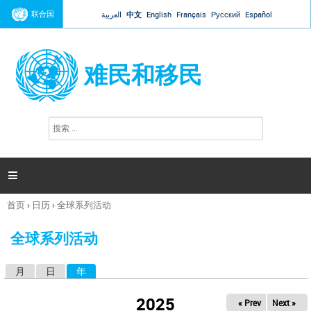
Jump to navigation
联合国
العربية
中文
English
Français
Русский
Español
难民和移民
搜
搜
索
索
表
单

首页
›
日历
›
全球系列活动
你
在
全球系列活动
这
里
月
日
年
（活动标签）
主
标
2025
« Prev
Next »
签