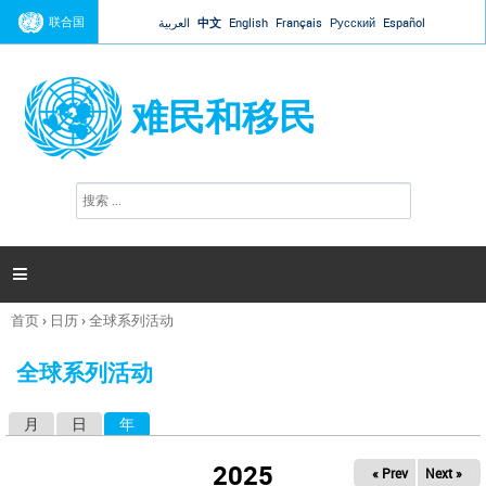
Jump to navigation
联合国
العربية
中文
English
Français
Русский
Español
难民和移民
搜
搜
索
索
表
单

首页
›
日历
›
全球系列活动
你
在
全球系列活动
这
里
月
日
年
（活动标签）
主
标
2025
« Prev
Next »
签