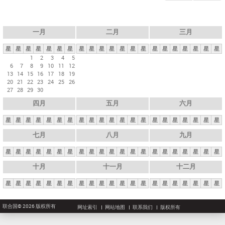
一月
二月
三月
星
星
星
星
星
星
星
星
星
星
星
星
星
星
星
星
星
星
星
星
星
1
2
3
4
5
6
7
8
9
10
11
12
13
14
15
16
17
18
19
20
21
22
23
24
25
26
27
28
29
30
四月
五月
六月
星
星
星
星
星
星
星
星
星
星
星
星
星
星
星
星
星
星
星
星
星
七月
八月
九月
星
星
星
星
星
星
星
星
星
星
星
星
星
星
星
星
星
星
星
星
星
十月
十一月
十二月
星
星
星
星
星
星
星
星
星
星
星
星
星
星
星
星
星
星
星
星
星
联合国© 2026 版权所有
网址索引
网站地图
联系我们
版权所有