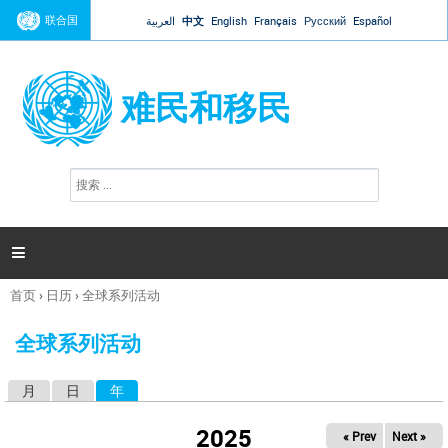
Jump to navigation
联合国
العربية
中文
English
Français
Русский
Español
难民和移民
搜
搜
索
索
表
单

首页
›
日历
›
全球系列活动
你
在
全球系列活动
这
里
月
日
年
（活动标签）
主
标
2025
« Prev
Next »
签