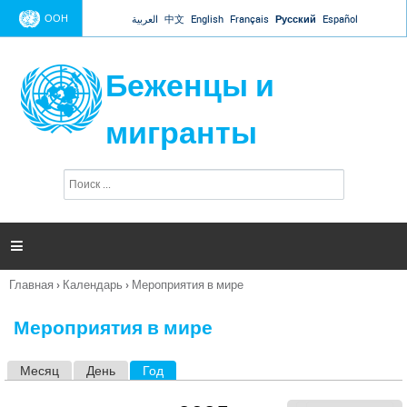
Jump to navigation
ООН
العربية
中文
English
Français
Русский
Español
Беженцы и
мигранты
П
Ф
о
о
и
р
с
к
м

а
п
Главная
›
Календарь
›
Мероприятия в мире
о
Вы
и
здесь
с
Мероприятия в мире
к
а
Месяц
День
Год
(активная вкладка)
Г
л