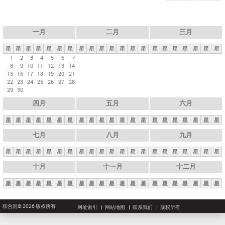
一月
二月
三月
星
星
星
星
星
星
星
星
星
星
星
星
星
星
星
星
星
星
星
星
星
1
2
3
4
5
6
7
8
9
10
11
12
13
14
15
16
17
18
19
20
21
22
23
24
25
26
27
28
29
30
四月
五月
六月
星
星
星
星
星
星
星
星
星
星
星
星
星
星
星
星
星
星
星
星
星
七月
八月
九月
星
星
星
星
星
星
星
星
星
星
星
星
星
星
星
星
星
星
星
星
星
十月
十一月
十二月
星
星
星
星
星
星
星
星
星
星
星
星
星
星
星
星
星
星
星
星
星
联合国© 2026 版权所有
网址索引
网站地图
联系我们
版权所有