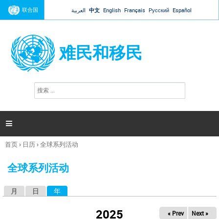
Jump to navigation
联合国
العربية
中文
English
Français
Русский
Español
难民和移民
搜
搜
索
索
表
单

首页
›
日历
›
全球系列活动
你
在
全球系列活动
这
里
月
日
年
（活动标签）
主
标
2025
« Prev
Next »
签