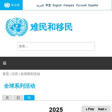
Jump to navigation
联合国
العربية
中文
English
Français
Русский
Español
难民和移民
搜
搜
索
索
表
单

首页
›
日历
›
全球系列活动
你
在
全球系列活动
这
里
月
日
年
（活动标签）
主
标
2025
« Prev
Next »
签