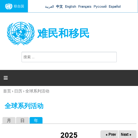
Jump to navigation
联合国
العربية
中文
English
Français
Русский
Español
难民和移民
搜
搜
索
索
表
单

首页
›
日历
›
全球系列活动
你
在
全球系列活动
这
里
月
日
年
（活动标签）
主
标
2025
« Prev
Next »
签