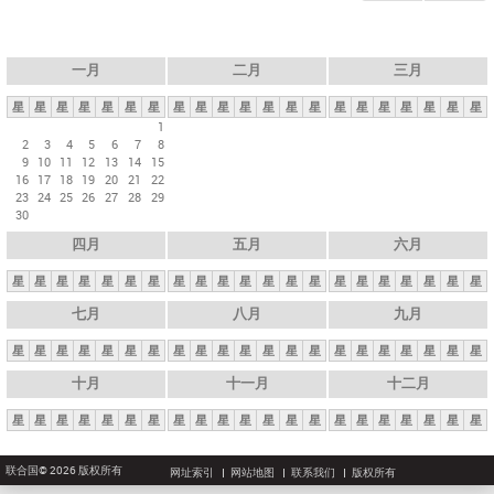
一月
二月
三月
星
星
星
星
星
星
星
星
星
星
星
星
星
星
星
星
星
星
星
星
星
1
2
3
4
5
6
7
8
9
10
11
12
13
14
15
16
17
18
19
20
21
22
23
24
25
26
27
28
29
30
四月
五月
六月
星
星
星
星
星
星
星
星
星
星
星
星
星
星
星
星
星
星
星
星
星
七月
八月
九月
星
星
星
星
星
星
星
星
星
星
星
星
星
星
星
星
星
星
星
星
星
十月
十一月
十二月
星
星
星
星
星
星
星
星
星
星
星
星
星
星
星
星
星
星
星
星
星
联合国© 2026 版权所有
网址索引
网站地图
联系我们
版权所有