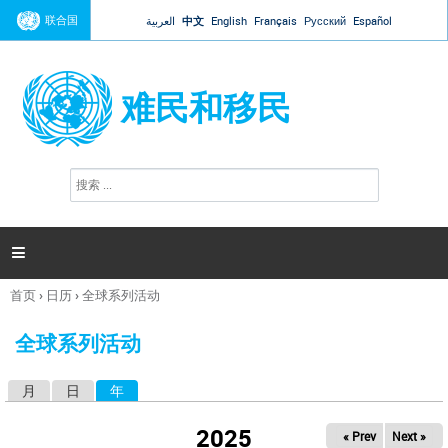
Jump to navigation
联合国
العربية
中文
English
Français
Русский
Español
难民和移民
搜
搜
索
索
表
单

首页
›
日历
›
全球系列活动
你
在
全球系列活动
这
里
月
日
年
（活动标签）
主
标
2025
« Prev
Next »
签